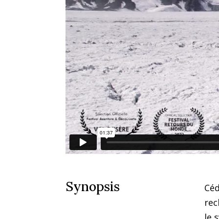
Synopsis
Céd
rec
le 