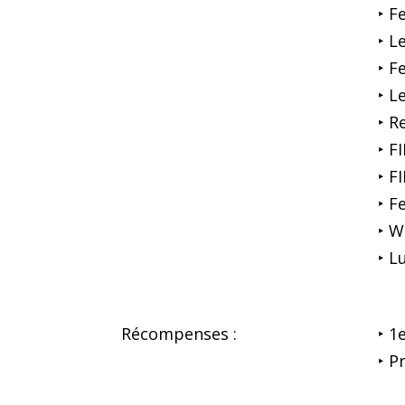
‣ F
‣ L
‣ F
‣ L
‣ R
‣ F
‣ F
‣ F
‣ W
‣ L
Récompenses :
‣ 1
‣ P