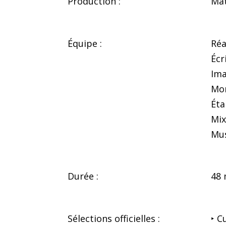
Production :
Mat
Équipe :
Réa
Écr
Ima
Mon
Éta
Mix
Mus
Durée :
48 
Sélections officielles :
‣ C